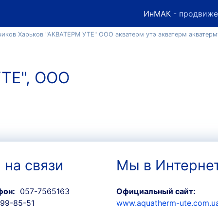
ИнМАК
- продвиже
чиков Харьков "АКВАТЕРМ УТЕ" ООО акватерм утэ акватерм акватерм
ТЕ", ООО
 на связи
Мы в Интерне
фон:
057-7565163
Официальный сайт:
99-85-51
www.aquatherm-ute.com.u