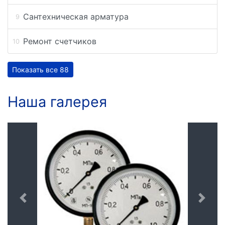
Сантехническая арматура
Ремонт счетчиков
Показать все 88
Наша галерея
Предыдущая
След