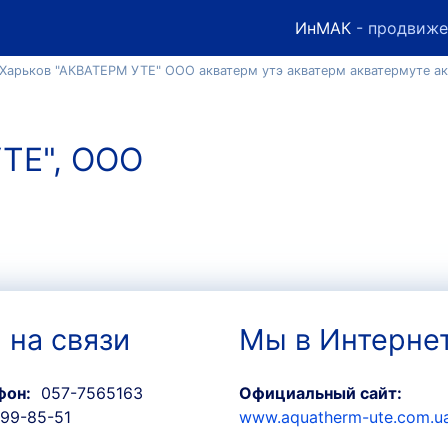
ИнМАК
- продвиже
 Харьков "АКВАТЕРМ УТЕ" ООО акватерм утэ акватерм акватермуте ак
ТЕ", ООО
 на связи
Мы в Интерне
фон:
057-7565163
Официальный сайт:
99-85-51
www.aquatherm-ute.com.u