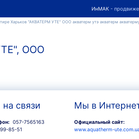
ИнМАК
- продвиже
ртире Харьков "АКВАТЕРМ УТЕ" ООО акватерм утэ акватерм акватерму
ТЕ", ООО
 на связи
Мы в Интерне
фон:
057-7565163
Официальный сайт:
99-85-51
www.aquatherm-ute.com.u