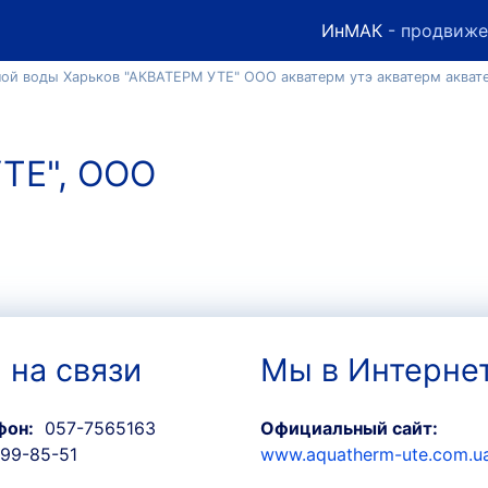
ИнМАК
- продвиже
ной воды Харьков "АКВАТЕРМ УТЕ" ООО акватерм утэ акватерм аквате
ТЕ", ООО
 на связи
Мы в Интерне
фон:
057-7565163
Официальный сайт:
99-85-51
www.aquatherm-ute.com.u